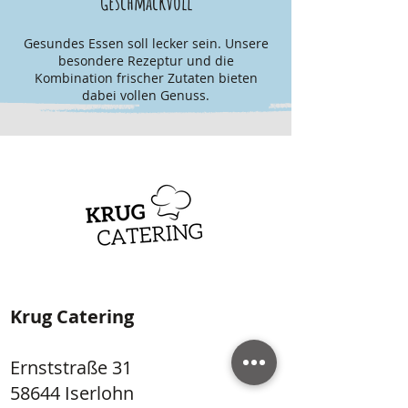
Geschmackvoll
Gesundes Essen soll lecker sein. Unsere
besondere Rezeptur und die
Kombination frischer Zutaten bieten
dabei vollen Genuss.
Krug Catering
Ernststraße 31
58644 Iserlohn